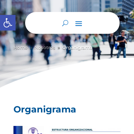
Abrir barra de herramientas
Home
Nosotros
Organigrama
9
9
Organigrama