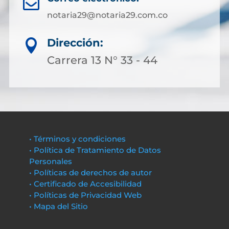

notaria29@notaria29.com.co
Dirección:

Carrera 13 N° 33 - 44
• Términos y condiciones
• Política de Tratamiento de Datos
Personales
• Políticas de derechos de autor
• Certificado de Accesibilidad
• Políticas de Privacidad Web
• Mapa del Sitio