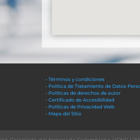
• Términos y condiciones
• Política de Tratamiento de Datos Pers
• Políticas de derechos de autor
• Certificado de Accesibilidad
• Políticas de Privacidad Web
• Mapa del Sitio
ón Colegiada del Notariado Colombiano UCNC | 20