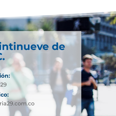
intinueve de
.
ión:
929
ico:
ria29.com.co