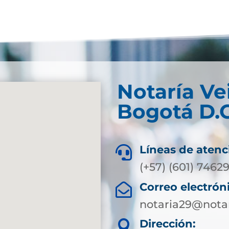
Notaría Ve
Bogotá D.C
Líneas de atenc

(+57) (601) 7462
Correo electrón

notaria29@nota
Dirección:
