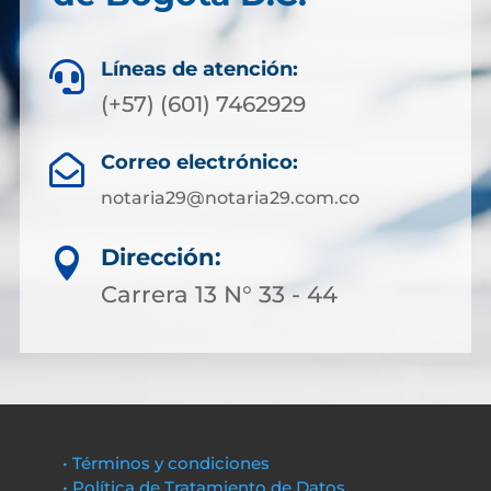
Líneas de atención:

(+57) (601) 7462929
Correo electrónico:

notaria29@notaria29.com.co
Dirección:

Carrera 13 N° 33 - 44
• Términos y condiciones
• Política de Tratamiento de Datos