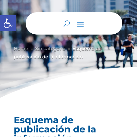
Abrir barra de herramientas
Home
Sin categoría
Esquema de
9
9
publicación de la información
Esquema de
publicación de la