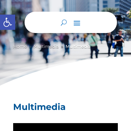
Abrir barra de herramientas
Home
Multimedia
Multimedia
9
9
Multimedia