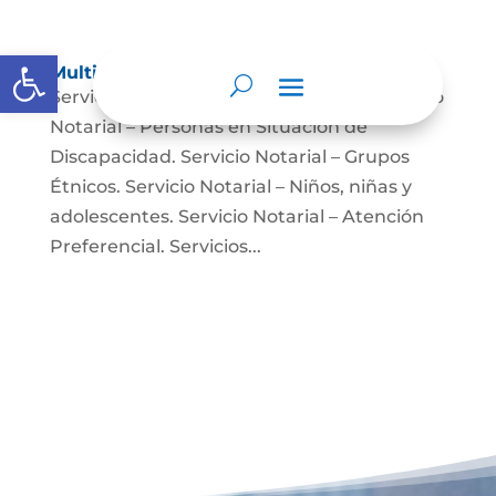
Abrir barra de herramientas
Multimedia
Servicio Notarial – Fuerzas Militares. Servicio
Notarial – Personas en Situación de
Discapacidad. Servicio Notarial – Grupos
Étnicos. Servicio Notarial – Niños, niñas y
adolescentes. Servicio Notarial – Atención
Preferencial. Servicios...