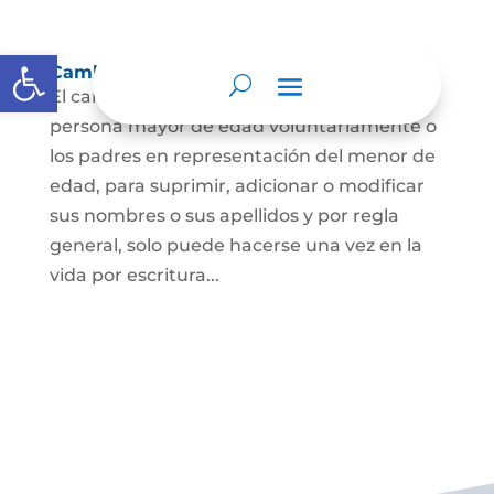
Abrir barra de herramientas
Cambio Nombre
El cambio de nombre lo podrá hacer la
persona mayor de edad voluntariamente o
los padres en representación del menor de
edad, para suprimir, adicionar o modificar
sus nombres o sus apellidos y por regla
general, solo puede hacerse una vez en la
vida por escritura...