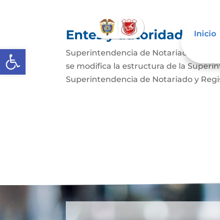
Entes y autoridades que
Inicio
Abrir barra de herramientas
Superintendencia de Notariado y Regist
se modifica la estructura de la Superi
Superintendencia de Notariado y Regist