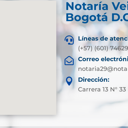
Notaría Ve
Bogotá D.C
Líneas de atenc

(+57) (601) 7462
Correo electrón

notaria29@nota
Dirección:

Carrera 13 N° 33