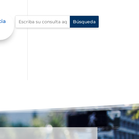
cia
al