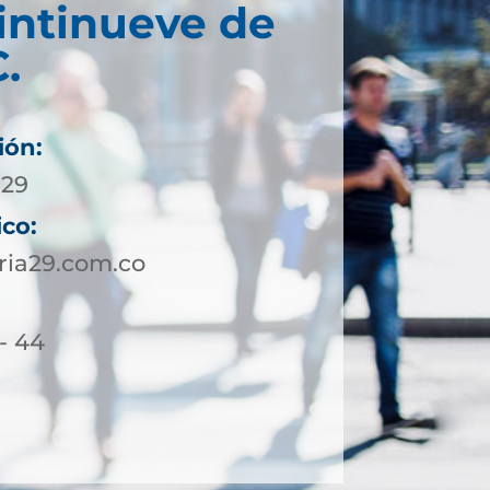
intinueve de
.
ión:
929
ico:
ria29.com.co
 - 44