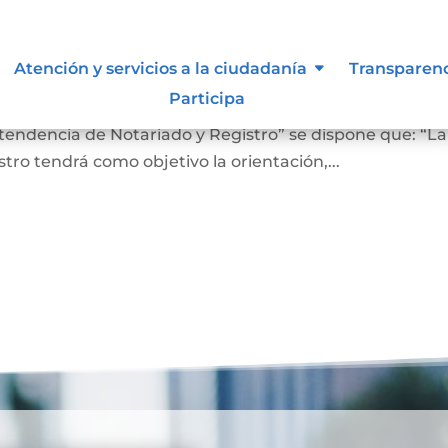
 lo vigilan
Atención y servicios a la ciudadanía
Transparen
Participa
ro En el Artículo 4 del Decreto 2723 de 2014, “Por el cu
ntendencia de Notariado y Registro” se dispone que: “La
ro tendrá como objetivo la orientación,...