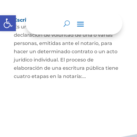
Abrir barra de herramientas
Escritura Pública
Es un documento que contiene la
declaración de voluntad de una o varias
personas, emitidas ante el notario, para
hacer un determinado contrato o un acto
jurídico individual. El proceso de
elaboración de una escritura pública tiene
cuatro etapas en la notaría:...