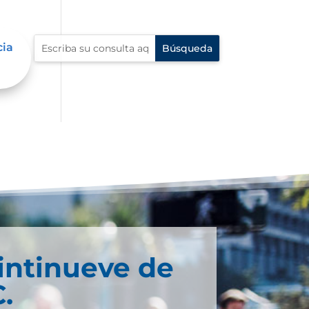
cia
intinueve de
.