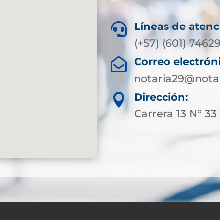
Líneas de atenc

(+57) (601) 7462
Correo electrón

notaria29@nota
Dirección:

Carrera 13 N° 33