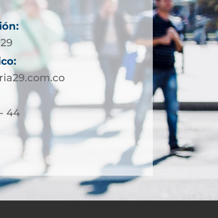
ión:
929
ico:
ria29.com.co
 - 44