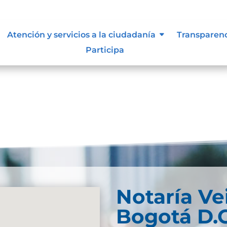
lasificada y reservada
Atención y servicios a la ciudadanía
Transparen
Participa
Notaría Ve
Bogotá D.C