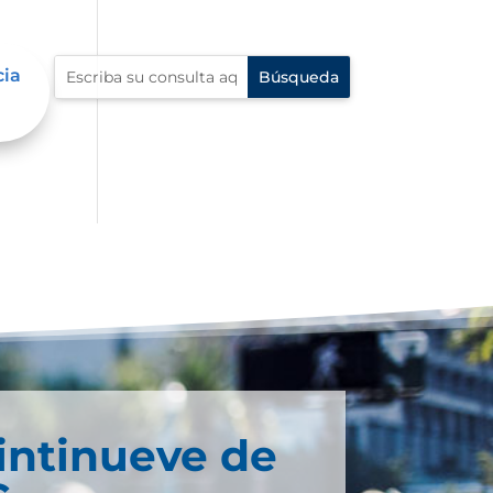
cia
intinueve de