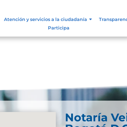
 vigentes exigidos por los entes
Atención y servicios a la ciudadanía
Transparen
externos o internos.
Participa
Notaría Ve