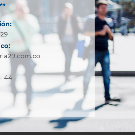
.
ión:
929
ico:
ria29.com.co
 - 44