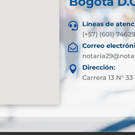
Bogotá D.C
Líneas de atenc

(+57) (601) 7462
Correo electrón

notaria29@nota
Dirección:

Carrera 13 N° 33