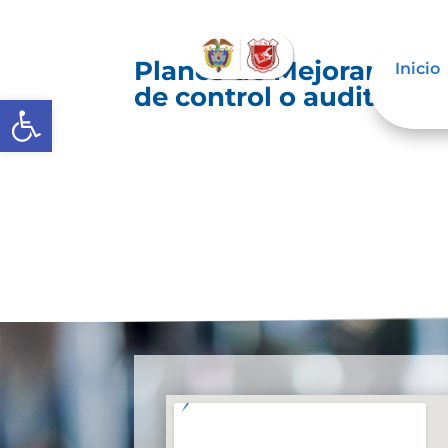
Planes de Mejoramiento
Inicio
de control o auditoría 
Abrir barra de herramientas