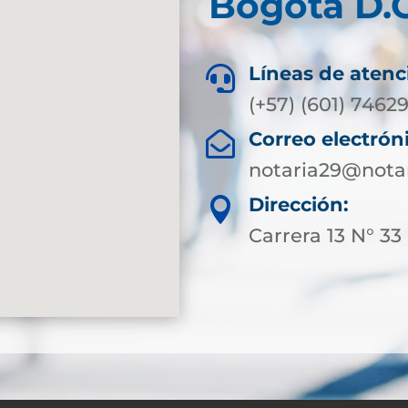
Bogotá D.C
Líneas de atenc

(+57) (601) 7462
Correo electrón

notaria29@nota
Dirección:

Carrera 13 N° 33