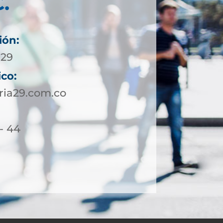
.
ión:
929
ico:
ria29.com.co
 - 44